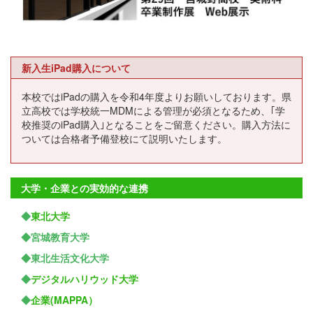
新入生iPad購入について
本校ではiPadの購入を令和4年度よりお願いしております。県
立高校では学校統一MDMによる管理が必須となるため、｢学
校推奨のiPad購入｣となることをご留意ください。購入方法に
ついては合格者予備登校にて説明いたします。
大学・企業との実効的な連携
◆
東北大学
◆宮城教育大学
◆東北生活文化大学
◆
デジタルハリウッド大学
◆
企業(MAPPA）