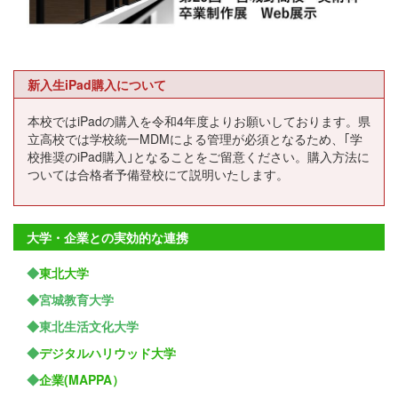
新入生iPad購入について
本校ではiPadの購入を令和4年度よりお願いしております。県
立高校では学校統一MDMによる管理が必須となるため、｢学
校推奨のiPad購入｣となることをご留意ください。購入方法に
ついては合格者予備登校にて説明いたします。
大学・企業との実効的な連携
◆
東北大学
◆宮城教育大学
◆東北生活文化大学
◆
デジタルハリウッド大学
◆
企業(MAPPA）