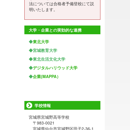
法については合格者予備登校にて説
明いたします。
大学・企業との実効的な連携
◆
東北大学
◆宮城教育大学
◆東北生活文化大学
◆
デジタルハリウッド大学
◆
企業(MAPPA）
学校情報
宮城県宮城野高等学校
〒983-0021
宮城県仙台市宮城野区田子2-36-1