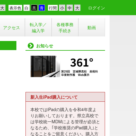
ログイン
表示色
行間
転入学／
各種事務
アクセス
動画
編入学
手続き
お知らせ
新入生iPad購入について
本校ではiPadの購入を令和4年度よ
りお願いしております。県立高校で
は学校統一MDMによる管理が必須と
なるため、｢学校推奨のiPad購入｣と
なることをご留意ください。購入方