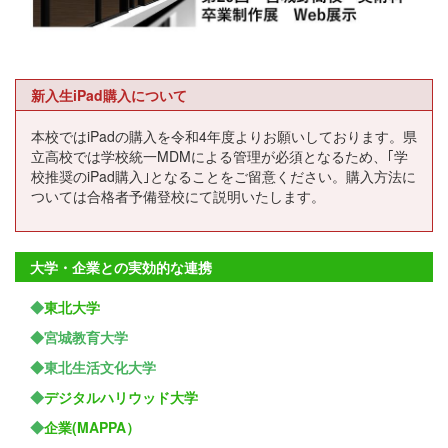
新入生iPad購入について
本校ではiPadの購入を令和4年度よりお願いしております。県
立高校では学校統一MDMによる管理が必須となるため、｢学
校推奨のiPad購入｣となることをご留意ください。購入方法に
ついては合格者予備登校にて説明いたします。
大学・企業との実効的な連携
◆
東北大学
◆宮城教育大学
◆東北生活文化大学
◆
デジタルハリウッド大学
◆
企業(MAPPA）