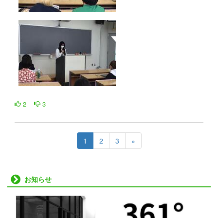
2
3
1
2
3
»
お知らせ