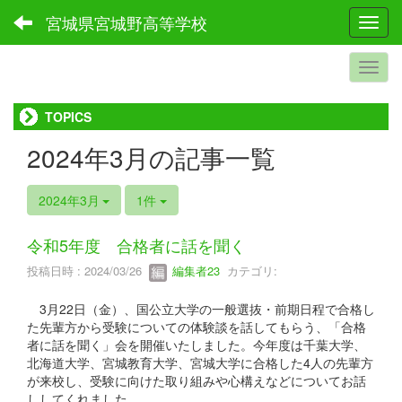
宮城県宮城野高等学校
Toggl
TOPICS
2024年3月の記事一覧
2024年3月
1件
令和5年度 合格者に話を聞く
投稿日時 : 2024/03/26
編集者23
カテゴリ:
3月22日（金）、国公立大学の一般選抜・前期日程で合格し
た先輩方から受験についての体験談を話してもらう、「合格
者に話を聞く」会を開催いたしました。今年度は千葉大学、
北海道大学、宮城教育大学、宮城大学に合格した4人の先輩方
が来校し、受験に向けた取り組みや心構えなどについてお話
ししてくれました。