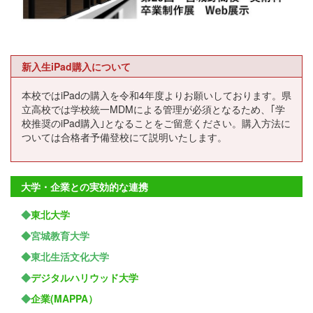
新入生iPad購入について
本校ではiPadの購入を令和4年度よりお願いしております。県
立高校では学校統一MDMによる管理が必須となるため、｢学
校推奨のiPad購入｣となることをご留意ください。購入方法に
ついては合格者予備登校にて説明いたします。
大学・企業との実効的な連携
◆
東北大学
◆宮城教育大学
◆東北生活文化大学
◆
デジタルハリウッド大学
◆
企業(MAPPA）