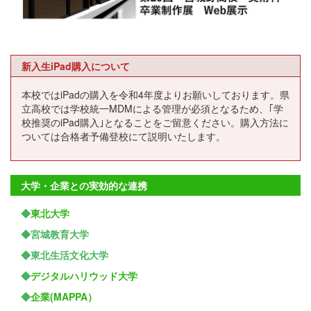
新入生iPad購入について
本校ではiPadの購入を令和4年度よりお願いしております。県
立高校では学校統一MDMによる管理が必須となるため、｢学
校推奨のiPad購入｣となることをご留意ください。購入方法に
ついては合格者予備登校にて説明いたします。
大学・企業との実効的な連携
◆
東北大学
◆宮城教育大学
◆東北生活文化大学
◆
デジタルハリウッド大学
◆
企業(MAPPA）