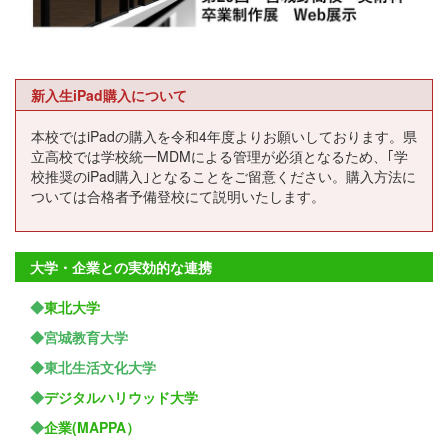
新入生iPad購入について
本校ではiPadの購入を令和4年度よりお願いしております。県
立高校では学校統一MDMによる管理が必須となるため、｢学
校推奨のiPad購入｣となることをご留意ください。購入方法に
ついては合格者予備登校にて説明いたします。
大学・企業との実効的な連携
◆
東北大学
◆宮城教育大学
◆東北生活文化大学
◆
デジタルハリウッド大学
◆
企業(MAPPA）