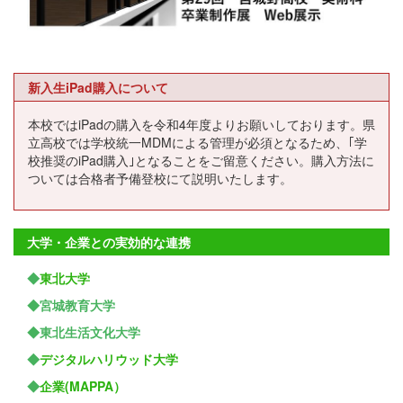
新入生iPad購入について
本校ではiPadの購入を令和4年度よりお願いしております。県
立高校では学校統一MDMによる管理が必須となるため、｢学
校推奨のiPad購入｣となることをご留意ください。購入方法に
ついては合格者予備登校にて説明いたします。
大学・企業との実効的な連携
◆
東北大学
◆宮城教育大学
◆東北生活文化大学
◆
デジタルハリウッド大学
◆
企業(MAPPA）