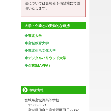
法については合格者予備登校にて説
明いたします。
大学・企業との実効的な連携
◆
東北大学
◆宮城教育大学
◆東北生活文化大学
◆
デジタルハリウッド大学
◆
企業(MAPPA）
学校情報
宮城県宮城野高等学校
〒983-0021
宮城県仙台市宮城野区田子2-36-1