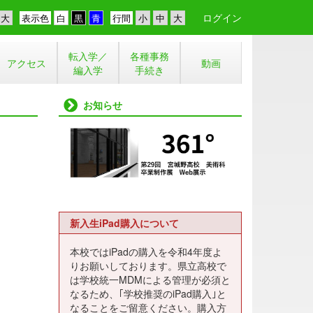
ログイン
表示色
行間
転入学／
各種事務
アクセス
動画
編入学
手続き
お知らせ
新入生iPad購入について
本校ではiPadの購入を令和4年度よ
りお願いしております。県立高校で
は学校統一MDMによる管理が必須と
なるため、｢学校推奨のiPad購入｣と
なることをご留意ください。購入方