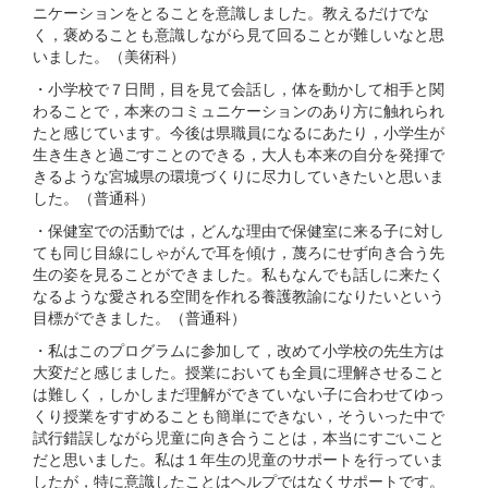
ニケーションをとることを意識しました。教えるだけでな
く，褒めることも意識しながら見て回ることが難しいなと思
いました。（美術科）
・小学校で７日間，目を見て会話し，体を動かして相手と関
わることで，本来のコミュニケーションのあり方に触れられ
たと感じています。今後は県職員になるにあたり，小学生が
生き生きと過ごすことのできる，大人も本来の自分を発揮で
きるような宮城県の環境づくりに尽力していきたいと思いま
した。（普通科）
・保健室での活動では，どんな理由で保健室に来る子に対し
ても同じ目線にしゃがんで耳を傾け，蔑ろにせず向き合う先
生の姿を見ることができました。私もなんでも話しに来たく
なるような愛される空間を作れる養護教諭になりたいという
目標ができました。（普通科）
・私はこのプログラムに参加して，改めて小学校の先生方は
大変だと感じました。授業においても全員に理解させること
は難しく，しかしまだ理解ができていない子に合わせてゆっ
くり授業をすすめることも簡単にできない，そういった中で
試行錯誤しながら児童に向き合うことは，本当にすごいこと
だと思いました。私は１年生の児童のサポートを行っていま
したが，特に意識したことはヘルプではなくサポートです。