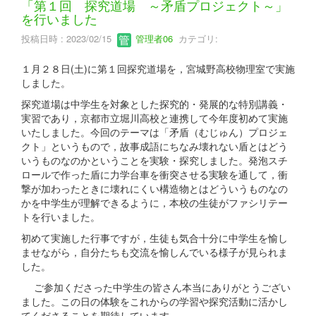
「第１回 探究道場 ～矛盾プロジェクト～」
を行いました
投稿日時 : 2023/02/15
管理者06
カテゴリ:
１月２８日(土)に第１回探究道場を，宮城野高校物理室で実施
しました。
探究道場は中学生を対象とした探究的・発展的な特別講義・
実習であり，京都市立堀川高校と連携して今年度初めて実施
いたしました。今回のテーマは「矛盾（むじゅん）プロジェ
クト」というもので，故事成語にちなみ壊れない盾とはどう
いうものなのかということを実験・探究しました。発泡スチ
ロールで作った盾に力学台車を衝突させる実験を通して，衝
撃が加わったときに壊れにくい構造物とはどういうものなの
かを中学生が理解できるように，本校の生徒がファシリテー
トを行いました。
初めて実施した行事ですが，生徒も気合十分に中学生を愉し
ませながら，自分たちも交流を愉しんでいる様子が見られま
した。
ご参加くださった中学生の皆さん本当にありがとうござい
ました。この日の体験をこれからの学習や探究活動に活かし
てくださることを期待しています。