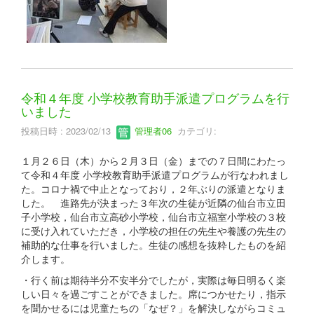
令和４年度 小学校教育助手派遣プログラムを行
いました
投稿日時 : 2023/02/13
管理者06
カテゴリ:
１月２６日（木）から２月３日（金）までの７日間にわたっ
て令和４年度 小学校教育助手派遣プログラムが行なわれまし
た。コロナ禍で中止となっており，２年ぶりの派遣となりま
した。 進路先が決まった３年次の生徒が近隣の仙台市立田
子小学校，仙台市立高砂小学校，仙台市立福室小学校の３校
に受け入れていただき，小学校の担任の先生や養護の先生の
補助的な仕事を行いました。生徒の感想を抜粋したものを紹
介します。
・行く前は期待半分不安半分でしたが，実際は毎日明るく楽
しい日々を過ごすことができました。席につかせたり，指示
を聞かせるには児童たちの「なぜ？」を解決しながらコミュ