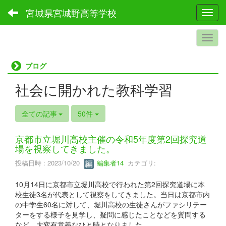
宮城県宮城野高等学校
Toggl
ブログ
社会に開かれた教科学習
全ての記事
50件
京都市立堀川高校主催の令和5年度第2回探究道
場を視察してきました。
投稿日時 : 2023/10/20
編集者14
カテゴリ:
10月14日に京都市立堀川高校で行われた第2回探究道場に本
校生徒3名が代表として視察をしてきました。当日は京都市内
の中学生60名に対して、堀川高校の生徒さんがファシリテー
ターをする様子を見学し、疑問に感じたことなどを質問する
など、大変有意義なひと時となりました。