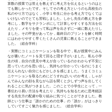
算数の授業では答えを教えずに考え方を伝えるというのはと
ても難しかったです。そしてその考え方というのも高校生の
私のやり方ではなく，小学１年生に分かる考え方でなくては
いけないのでとても苦戦しました。しかし先生の教え方を参
考にし，数字をサクランボにして計算しやすくする方法を伝
えたり，メモリを使って私は声を出さずに一緒に数えたりし
ました。その甲斐があってか，最終日のプリントを解く時間
にはわかりやすく早くたくさんの児童に教えることができま
した。（総合学科）
・実際にコミュニケーションを取る中で，私が授業中にみん
なが書いたノートを見て回ると隠す子がいました。私も小学
生の頃，自分の意見や考えが合っているのかわからず不安に
思っていたのを思い出し，気持ちが分かっているのにうまく
伝えられない自分にもどかしさを感じました。うまくコミュ
ニケーションを取るためにどうすればいいのか考え，しゃが
んでみんなの顔を見ながら話を聞くと少しずつ声を出してく
れることに気がつきました。このことで小学生にとって，一
番伝わり易い方法を考えたり，気持ちを知るために思考錯誤
する先生方の配慮や取り組みに気づくことができました。教
師という仕事は「誰かのための仕事」の「誰か」がはっきり
していてすごく魅力を感じました。（総合学科）