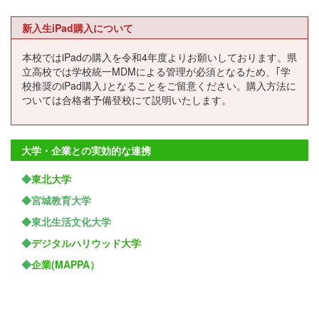
新入生iPad購入について
本校ではiPadの購入を令和4年度よりお願いしております。県
立高校では学校統一MDMによる管理が必須となるため、｢学
校推奨のiPad購入｣となることをご留意ください。購入方法に
ついては合格者予備登校にて説明いたします。
大学・企業との実効的な連携
◆
東北大学
◆宮城教育大学
◆東北生活文化大学
◆
デジタルハリウッド大学
◆
企業(MAPPA）