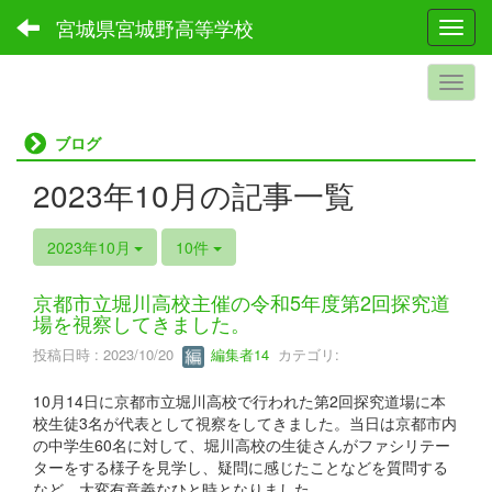
宮城県宮城野高等学校
Toggl
ブログ
2023年10月の記事一覧
2023年10月
10件
京都市立堀川高校主催の令和5年度第2回探究道
場を視察してきました。
投稿日時 : 2023/10/20
編集者14
カテゴリ:
10月14日に京都市立堀川高校で行われた第2回探究道場に本
校生徒3名が代表として視察をしてきました。当日は京都市内
の中学生60名に対して、堀川高校の生徒さんがファシリテー
ターをする様子を見学し、疑問に感じたことなどを質問する
など、大変有意義なひと時となりました。