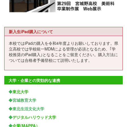
新入生iPad購入について
本校ではiPadの購入を令和4年度よりお願いしております。県
立高校では学校統一MDMによる管理が必須となるため、｢学
校推奨のiPad購入｣となることをご留意ください。購入方法に
ついては合格者予備登校にて説明いたします。
大学・企業との実効的な連携
◆
東北大学
◆宮城教育大学
◆東北生活文化大学
◆
デジタルハリウッド大学
◆
企業(MAPPA）