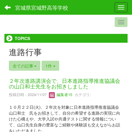
宮城県宮城野高等学校
Toggl
TOPICS
進路行事
全ての記事
1件
２年次進路講演会で、日本進路指導推進協議会
の山口和士先生をお招きしました
投稿日時 : 2024/11/07
編集者15
カテゴリ:
１０月２２日(火)、２年次を対象に日本進路指導推進協議会
山口和士 氏をお招きして、自分の希望する進路の実現に向
けた心構えや、大学入試や共通テストに関する情報につい
て、山口先生自身の豊富なご経験や体験談も交えながらお話
をいただきました。