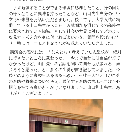
まず勉強することができる環境に感謝したこと、身の回り
の様々なことに興味を持ったことなど、山口先生自身の生い
立ちや来歴をお話いただきました。後半では、大学入試に精
通している山口先生から見た、入試問題を通じて今の高校生
に要求されている知識、そして社会や世界に対してどのよう
な見方・考え方を身に付ければよいかを、質問を投げかけた
り、時にはユーモアも交えながら教えていただきました。
講演会の感想には、「なんとなく考えていた志望校が、絶対
に行きたいところに変わった」「今まで自分には自信が持て
なかったけど、山口先生のお話を聞いて自分も頑張れる、頑
張ろうと思った」と、多くの生徒が書き記していました。今
後どのように高校生活を送るべきか、生徒一人ひとりが自分
の進路や将来について考え、希望する進路の実現へ向けた心
構えを持てる良いきっかけとなりました。山口和士先生、あ
りがとうございました。