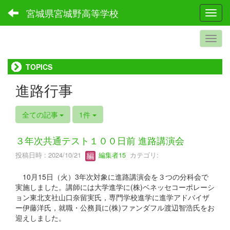
宮城県宮城野高等学校
Toggl
TOPICS
進路行事
全ての記事
1件
３年次共通テスト１００日前 進路講演会
投稿日時 : 2024/10/21
編集者15
カテゴリ:
10月15日（火）3年次対象に進路講演会を３つの分科会で
実施しました。講師には大学進学に(株)ベネッセコーポレーシ
ョン東北支社山口奈留実氏，専門学校進学に進学アドバイザ
ー伊藤洋氏，就職・公務員に(株)ファンダフル渡辺智浩氏をお
迎えしました。