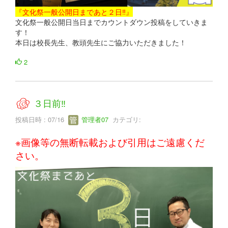
『文化祭一般公開日まであと２日‼』
文化祭一般公開日当日までカウントダウン投稿をしていきま
す！
本日は校長先生、教頭先生にご協力いただきました！
2
３日前‼
投稿日時 : 07/16
管理者07
カテゴリ:
※画像等の無断転載および引用はご遠慮くだ
さい。