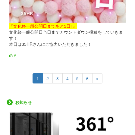
『文化祭一般公開日まであと5日‼』
文化祭一般公開日当日までカウントダウン投稿をしていきま
す！
本日は35HRさんにご協力いただきました！
5
1
2
3
4
5
6
»
お知らせ