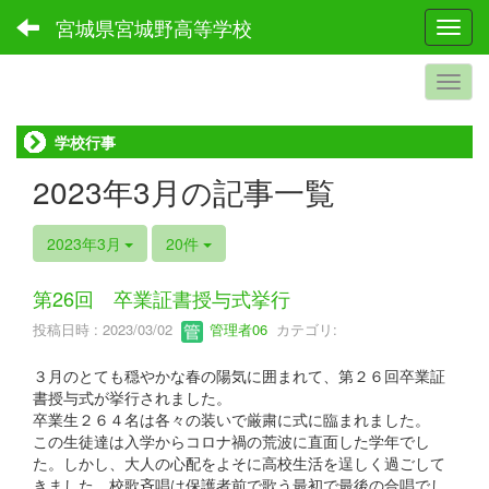
宮城県宮城野高等学校
Toggl
学校行事
2023年3月の記事一覧
2023年3月
20件
第26回 卒業証書授与式挙行
投稿日時 : 2023/03/02
管理者06
カテゴリ:
３月のとても穏やかな春の陽気に囲まれて、第２６回卒業証
書授与式が挙行されました。
卒業生２６４名は各々の装いで厳粛に式に臨まれました。
この生徒達は入学からコロナ禍の荒波に直面した学年でし
た。しかし、大人の心配をよそに高校生活を逞しく過ごして
きました。校歌斉唱は保護者前で歌う最初で最後の合唱でし