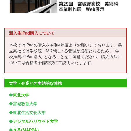
新入生iPad購入について
本校ではiPadの購入を令和4年度よりお願いしております。県
立高校では学校統一MDMによる管理が必須となるため、｢学
校推奨のiPad購入｣となることをご留意ください。購入方法に
ついては合格者予備登校にて説明いたします。
大学・企業との実効的な連携
◆
東北大学
◆宮城教育大学
◆東北生活文化大学
◆
デジタルハリウッド大学
◆
企業(MAPPA）