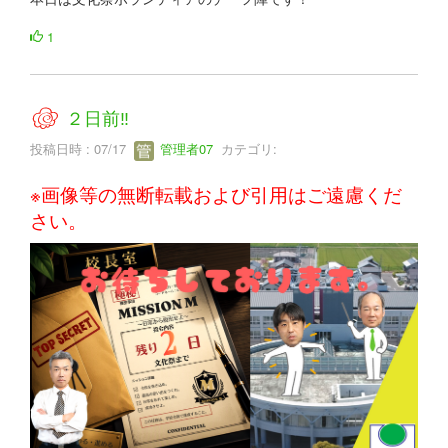
1
２日前‼
投稿日時 : 07/17
管理者07
カテゴリ:
※画像等の無断転載および引用はご遠慮くだ
さい。