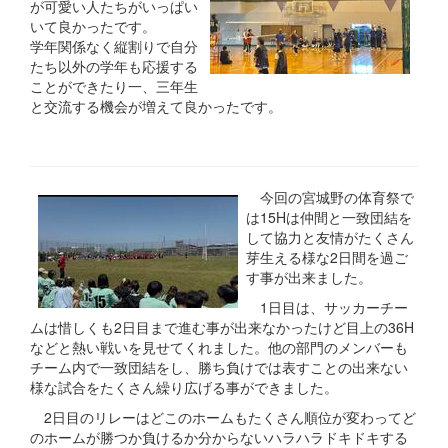
が可愛い人たちがいっぱい
いて良かったです。
学年関係なく縦割りで自分
たち以外の学年も応援する
ことができたり一、三年生
と交流する機会が増えて良かったです。
今回の宮城野の体育祭で
は15Hは仲間と一致団結を
して協力と友情がたくさん
芽生える様な2日間を過ご
す事が出来ました。
1日目は、サッカーチー
ムは惜しくも2日目まで進む事が出来なかったけど目上の36H
などと熱い戦いを見せてくれました。他の部門のメンバーも
チーム内で一致団結をし、勝ち負けでは表すことの出来ない
様な試合をたくさん繰り広げる事ができました。
2日目のリレーはどこのホームもたくさん順位が変わってど
のホームが勝つか負けるか分からないハラハラドキドキする