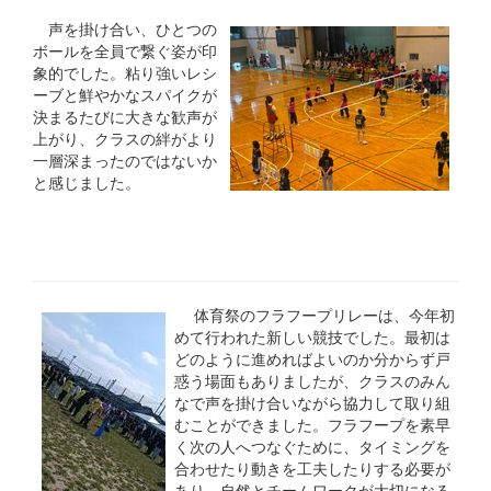
声を掛け合い、ひとつの
ボールを全員で繋ぐ姿が印
象的でした。粘り強いレシ
ーブと鮮やかなスパイクが
決まるたびに大きな歓声が
上がり、クラスの絆がより
一層深まったのではないか
と感じました。
体育祭のフラフープリレーは、今年初
めて行われた新しい競技でした。最初は
どのように進めればよいのか分からず戸
惑う場面もありましたが、クラスのみん
なで声を掛け合いながら協力して取り組
むことができました。フラフープを素早
く次の人へつなぐために、タイミングを
合わせたり動きを工夫したりする必要が
あり、自然とチームワークが大切になる