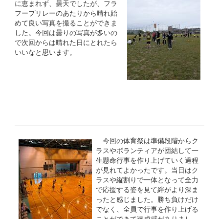
に恵まれず、曇天でしたが、フラ
フープリレーのあたりから晴れ始
めて良い写真を撮ることができま
した。今回は曇りの写真が多いの
で次回からは晴れた日にとれたら
いいなと思います。
今回の体育祭は準備段階からク
ラスやボランティアが団結して一
生懸命行事を作り上げていく過程
が見れてよかったです。当日はク
ラスや縦割りで一体となって全力
で応援する姿を見て絆がより深ま
ったと感じました。勝ち負けだけ
でなく、全員で行事を作り上げる
ことができて達成感がありまし