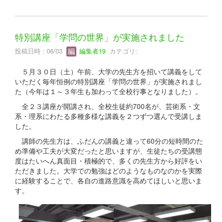
特別講座「学問の世界」が実施されました
投稿日時 : 06/03
編集者19
カテゴリ:
５月３０日（土）午前、大学の先生方を招いて講義をして
いただく毎年恒例の特別講座「学問の世界」が実施されまし
た（今年は１～３年生も加わって全校行事となりました）。
全２３講座が開講され、全校生徒約700名が、芸術系・文
系・理系にわたる多種多様な講義を２つずつ選んで受講しま
した。
講師の先生方は、ふだんの講義と違って60分の短時間のた
め準備や工夫が大変だったと思いますが、生徒たちの受講態
度はたいへん真面目・積極的で、多くの先生方から好評をい
ただきました。大学での勉強はどのようなものなのかを実際
に経験することで、各自の進路意識を高めてほしいと思いま
す。