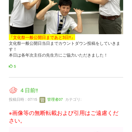
『文化祭一般公開日まであと3日‼』
文化祭一般公開日当日までカウントダウン投稿をしていきま
す！
本日は各年次主任の先生方にご協力いただきました！
5
４日前‼
投稿日時 : 07/15
管理者07
カテゴリ:
※画像等の無断転載および引用はご遠慮くだ
さい。