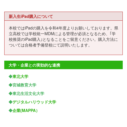
新入生iPad購入について
本校ではiPadの購入を令和4年度よりお願いしております。県
立高校では学校統一MDMによる管理が必須となるため、｢学
校推奨のiPad購入｣となることをご留意ください。購入方法に
ついては合格者予備登校にて説明いたします。
大学・企業との実効的な連携
◆
東北大学
◆宮城教育大学
◆東北生活文化大学
◆
デジタルハリウッド大学
◆
企業(MAPPA）