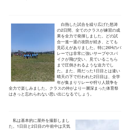
白熱した試合を繰り広げた怒涛
の2日間、全てのクラスが練習の成
果を全力で発揮しました。どの試
合一進一退の攻防が続き、とても
見応えがありました。特に26Hのバ
レーでは非常に強いサーブやスパ
イクが飛び交い、見ているこちら
まで圧倒されるような迫力でし
た。また、雨だった1日目とは違い
晴天の下で行われた2日目は、全学
年が集まりリレーや狩り人競争を
全力で楽しみました。クラスの仲がより一層深まった体育祭
はきっと忘れられない思い出になるでしょう。
私は基本的に屋外を撮影しまし
た。1日目と2日目の午前中は天気