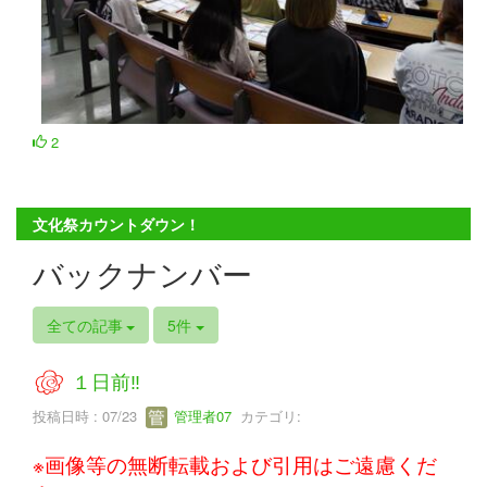
2
文化祭カウントダウン！
バックナンバー
全ての記事
5件
１日前‼
投稿日時 : 07/23
管理者07
カテゴリ:
※画像等の無断転載および引用はご遠慮くだ