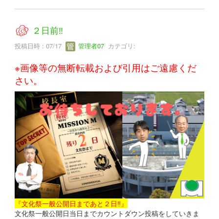
２日前‼
投稿日時 : 07/17
管理者07
カテゴリ:
※画像等の無断転載および引用はご遠慮くだ
さい。
『文化祭一般公開日まであと２日‼』
文化祭一般公開日当日までカウントダウン投稿をしていきま