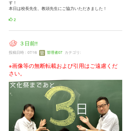
す！
本日は校長先生、教頭先生にご協力いただきました！
2
３日前‼
投稿日時 : 07/16
管理者07
カテゴリ:
※画像等の無断転載および引用はご遠慮くだ
さい。