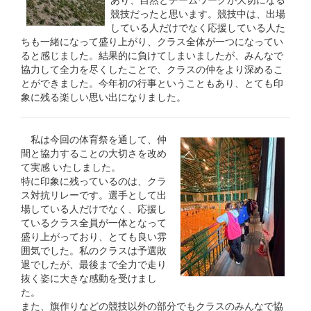
競技だったと思います。競技中は、出場
している人だけでなく応援している人た
ちも一緒になって盛り上がり、クラス全体が一つになってい
ると感じました。結果的に負けてしまいましたが、みんなで
協力して全力を尽くしたことで、クラスの仲をより深めるこ
とができました。今年初の行事ということもあり、とても印
象に残る楽しい思い出になりました。
私は今回の体育祭を通して、仲
間と協力することの大切さを改め
て実感 いたしました。
特に印象に残っているのは、クラ
ス対抗リレーです。選手として出
場している人だけでなく、応援し
ているクラス全員が一体となって
盛り上がっており、とても良い雰
囲気でした。私のクラスは予選敗
退でしたが、最後まで全力で走り
抜く姿に大きな感動を受けまし
た。
また、旗作りなどの競技以外の部分でもクラスのみんなで協