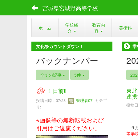
宮城県宮城野高等学校
学校紹
教育内
ホーム
美術科
介
容
文化祭カウントダウン！
学
バックナンバー
2
全ての記事
5件
20
東北
１日前‼
連携
投稿日時 : 07/23
管理者07
カテゴ
投稿日時
リ:
※画像等の無断転載および
引用はご遠慮ください。
９月
等学