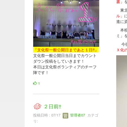
書」
東北
ル」
進に
本校
ミ」
今後
Ｘ化
『文化祭一般公開日まであと１日‼』
文化祭一般公開日当日までカウント
ダウン投稿をしていきます！
本日は文化祭ボランティアのチーフ
陣です！
1
２日前‼
投稿日時 : 07/17
管理者07
カテゴ
リ: