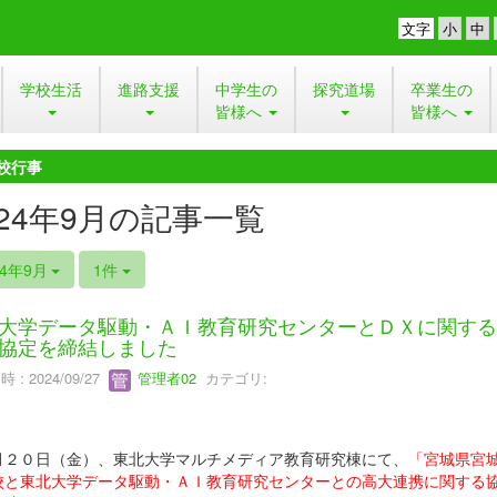
文字
学校生活
進路支援
中学生の
探究道場
卒業生の
皆様へ
皆様へ
校行事
024年9月の記事一覧
24年9月
1件
大学データ駆動・ＡＩ教育研究センターとＤＸに関する
協定を締結しました
 : 2024/09/27
管理者02
カテゴリ:
２０日（金）、東北大学マルチメディア教育研究棟にて、
「宮城県宮
校と東北大学データ駆動・ＡＩ教育研究センターとの高大連携に関する