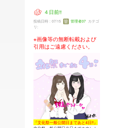
４日前‼
投稿日時 : 07/15
管理者07
カテゴ
リ:
※画像等の無断転載および
引用はご遠慮ください。
『文化祭一般公開日まであと4日‼』
文化祭一般公開日当日までカウント