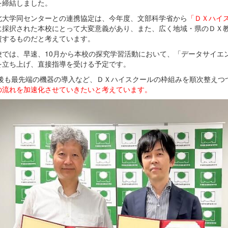
を締結しました。
大学同センターとの連携協定は、今年度、文部科学省から
「ＤＸハイ
に採択された本校にとって大変意義があり、また、広く地域・県のＤＸ
資するものだと考えています。
では、早速、10月から本校の探究学習活動において、「データサイエ
を立ち上げ、直接指導を受ける予定です。
も最先端の機器の導入など、ＤＸハイスクールの枠組みを順次整えつ
の流れを加速化させていきたいと考えています。