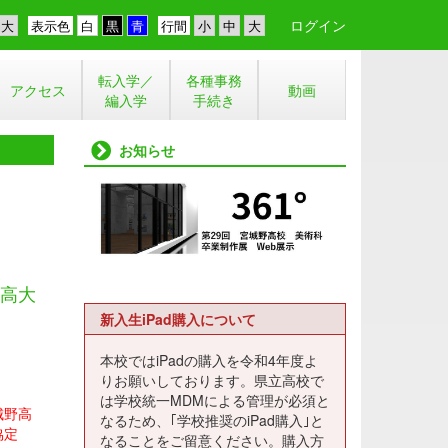
ログイン
表示色
行間
転入学／
各種事務
アクセス
動画
編入学
手続き
お知らせ
高大
新入生iPad購入について
本校ではiPadの購入を令和4年度よ
りお願いしております。県立高校で
は学校統一MDMによる管理が必須と
城野高
なるため、｢学校推奨のiPad購入｣と
協定
なることをご留意ください。購入方