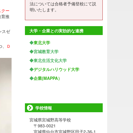
法については合格者予備登校にて説
明いたします。
スクー
教育推
大学・企業との実効的な連携
ンスゼ
◆
東北大学
つ、
Ｄ
◆宮城教育大学
◆東北生活文化大学
◆
デジタルハリウッド大学
◆
企業(MAPPA）
学校情報
宮城県宮城野高等学校
〒983-0021
宮城県仙台市宮城野区田子2-36-1