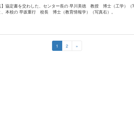
真】協定書を交わした、センター長の 早川美徳 教授 博士（工学）（
と、本校の 早坂重行 校長 博士（教育情報学）（写真右）。
1
2
»