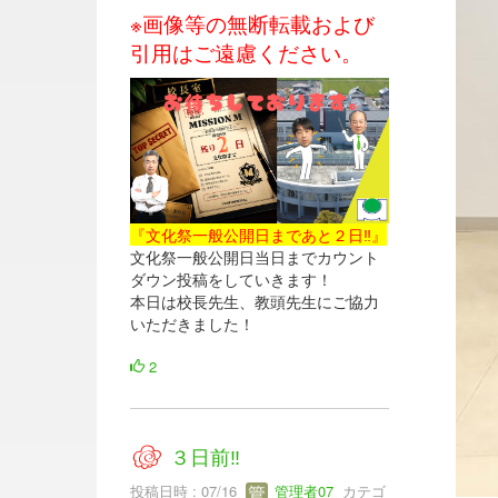
※画像等の無断転載および
引用はご遠慮ください。
『文化祭一般公開日まであと２日‼』
文化祭一般公開日当日までカウント
ダウン投稿をしていきます！
本日は校長先生、教頭先生にご協力
いただきました！
2
３日前‼
投稿日時 : 07/16
管理者07
カテゴ