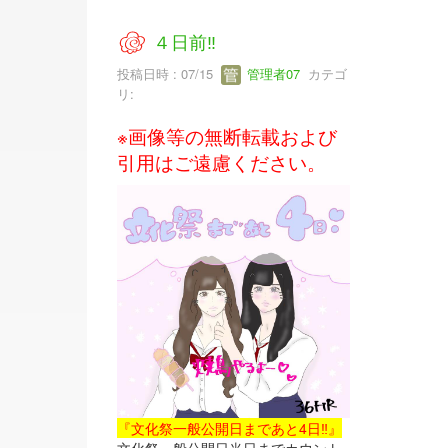
４日前‼
投稿日時 : 07/15
管理者07
カテゴ
リ:
※画像等の無断転載および
引用はご遠慮ください。
『文化祭一般公開日まであと4日‼』
文化祭一般公開日当日までカウント