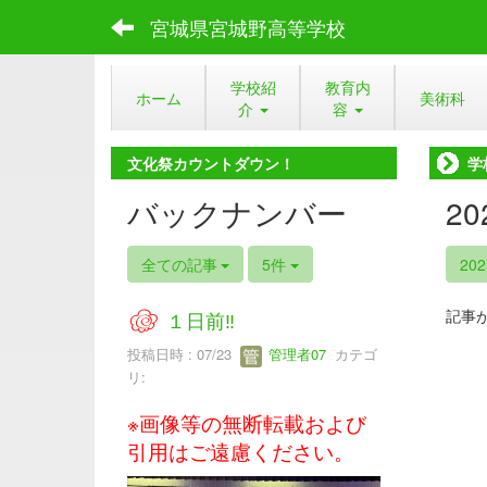
宮城県宮城野高等学校
学校紹
教育内
ホーム
美術科
介
容
文化祭カウントダウン！
学
バックナンバー
2
全ての記事
5件
20
記事
１日前‼
投稿日時 : 07/23
管理者07
カテゴ
リ:
※画像等の無断転載および
引用はご遠慮ください。