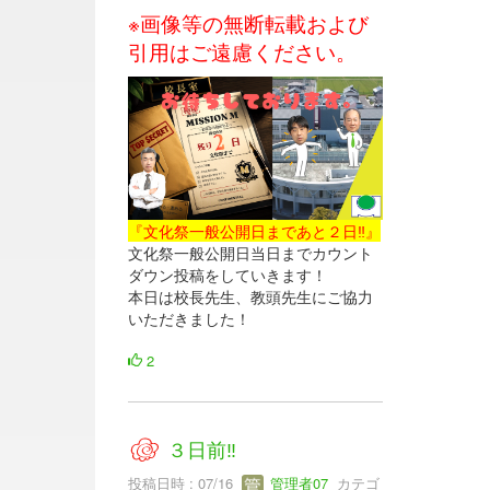
※画像等の無断転載および
引用はご遠慮ください。
『文化祭一般公開日まであと２日‼』
文化祭一般公開日当日までカウント
ダウン投稿をしていきます！
本日は校長先生、教頭先生にご協力
いただきました！
2
３日前‼
投稿日時 : 07/16
管理者07
カテゴ