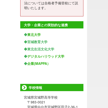
法については合格者予備登校にて説
明いたします。
大学・企業との実効的な連携
◆
東北大学
◆宮城教育大学
◆東北生活文化大学
◆
デジタルハリウッド大学
◆
企業(MAPPA）
学校情報
宮城県宮城野高等学校
〒983-0021
宮城県仙台市宮城野区田子2-36-1