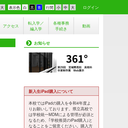
ログイン
表示色
行間
転入学／
各種事務
アクセス
動画
編入学
手続き
お知らせ
新入生iPad購入について
本校ではiPadの購入を令和4年度よ
りお願いしております。県立高校で
は学校統一MDMによる管理が必須と
なるため、｢学校推奨のiPad購入｣と
なることをご留意ください。購入方