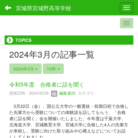
宮城県宮城野高等学校
Toggl
TOPICS
2024年3月の記事一覧
2024年3月
10件
令和5年度 合格者に話を聞く
投稿日時 : 2024/03/26
編集者23
カテゴリ:
3月22日（金）、国公立大学の一般選抜・前期日程で合格し
た先輩方から受験についての体験談を話してもらう、「合格
者に話を聞く」会を開催いたしました。今年度は千葉大学、
北海道大学、宮城教育大学、宮城大学に合格した4人の先輩方
が来校し、受験に向けた取り組みや心構えなどについてお話
ししてくれました。