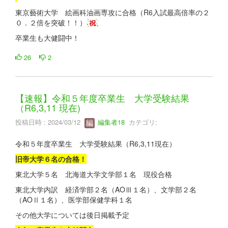
東京藝術大学 絵画科油画専攻に合格（R6入試最高倍率の２
０．２倍を突破！！）
卒業生も大健闘中！
26
2
【速報】令和５年度卒業生 大学受験結果
（R6,3,11 現在)
投稿日時 : 2024/03/12
編集者18
カテゴリ:
令和５年度卒業生 大学受験結果（R6,3,11現在）
旧帝大学６名の合格！
東北大学５名 北海道大学文学部１名 現役合格
東北大学内訳 経済学部２名（AOⅢ１名）、文学部２名
（AOⅡ１名）、医学部保健学科１名
その他大学については後日掲載予定