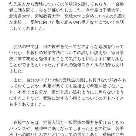
た先輩方から受験についての体験談を話してもらう、「合格
者に話を聞く」会を開催いたしました。今年度は千葉大学、
北海道大学、宮城教育大学、宮城大学に合格した4人の先輩方
が来校し、受験に向けた取り組みや心構えなどについてお話
ししてくれました。
お話の中では、何の教材を使ってどのような勉強を行って
いたか、各教科の対策方法についての詳しい説明や、毎日学
校に来て友達と勉強することで気持ちを切らさずに取り組む
ことができるといったおすすめの勉強スタイルの紹介もあり
ました。
また、自分の中で1つ他の受験生の誰にも負けない武器をも
っておくことや、判定が悪くても最後まで希望を捨てないこ
と、本番では自分が一番だと思い込むようにし焦らないよう
にすることなど、受験に対する心構えについてのアドバイス
も多くありました。
在校生からは、推薦入試と一般選抜の両方を受けるときの
バランスや、勉強中に眠くなってしまったときの対策、苦手
科目への取り組み方などについての質問もあり、積極的に先