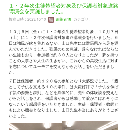
１・２年次生徒希望者対象及び保護者対象進路
講演会を実施しました。
投稿日時 : 2023/10/10
編集者18
カテゴリ:
１０月６日（金）に１・２年次生徒希望者対象、１０月７日
（土）に１・２年次保護者対象進路講演会を行いました。６
日は強風が吹き荒れるなか、山口先生には群馬県から足を運
んでいただきました。強風のため急遽、帰らなければならな
い生徒もおり、参加者は約３０人となりましたが、夢を持つ
ことの大事さや人生の生きがい、これからの高校生活に対す
る志についてユーモアを交えながらお話しをいただきまし
た。
７日は保護者、約１２０名の参加となり大盛況でした。「親
として子供を支える１０の条件」は大変好評で「子供を伸ば
す親の姿勢と鉄則」などを具体的に、先生の体験談を交えな
がらお話しをされ、保護者からは感動して涙がこぼれそうに
なったいう感想等をいただきました。生徒・保護者・教師と
もによい機会となりました。山口先生本当にありがとうござ
いました。