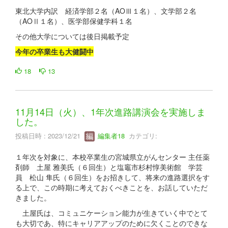
東北大学内訳 経済学部２名（AOⅢ１名）、文学部２名
（AOⅡ１名）、医学部保健学科１名
その他大学については後日掲載予定
今年の卒業生も大健闘中
18
13
11月14日（火）、1年次進路講演会を実施しま
した。
投稿日時 : 2023/12/21
編集者18
カテゴリ:
１年次を対象に、本校卒業生の宮城県立がんセンター 主任薬
剤師 土屋 雅美氏（６回生）と塩竈市杉村惇美術館 学芸
員 松山 隼氏（６回生）をお招きして、将来の進路選択をす
る上で、この時期に考えておくべきことを、お話していただ
きました。
土屋氏は、コミュニケーション能力が生きていく中でとて
も大切であ、特にキャリアアップのために欠くことのできな