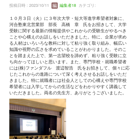
投稿日時 : 2023/10/11
編集者18
カテゴリ:
１０月３日（火）に３年次大学・短大等進学希望者対象に、
河合塾東北営業部 部長 高橋 章 氏をお招きして、大学
受験に関する最新の情報提供やこれからの受験生がやるべき
ことや心構えのお話しをいただきました。特に、企業が求め
る人材はいろいろな教科に対して粘り強く取り組み、幅広い
知識や視野の広さを求めていることがわかりました。そのこ
とを踏まえた上で、第一志望校を諦めず、粘り強く受験に立
ち向かってほしいと思います。また、専門学校・就職希望者
には(株)ファンダフル 渡辺智浩 氏をお招きして、個々に応
じたこれからの進路について深く考えさせるお話しをいただ
きました。特に就職者には社会人としての心構えや専門学校
希望者には入学してからの生活などをわかりやすく講義して
いただきました。両名の先生方、ありがとうございました。