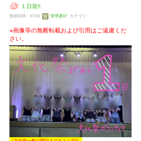
１日前‼
投稿日時 : 07/23
管理者07
カテゴリ:
※画像等の無断転載および引用はご遠慮くだ
さい。
『文化祭一般公開日まであと１日‼』