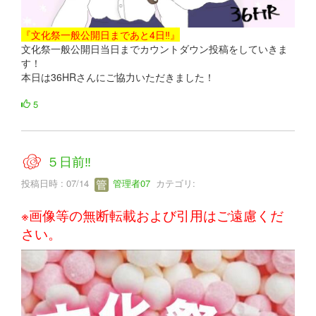
『文化祭一般公開日まであと4日‼』
文化祭一般公開日当日までカウントダウン投稿をしていきま
す！
本日は36HRさんにご協力いただきました！
5
５日前‼
投稿日時 : 07/14
管理者07
カテゴリ:
※画像等の無断転載および引用はご遠慮くだ
さい。