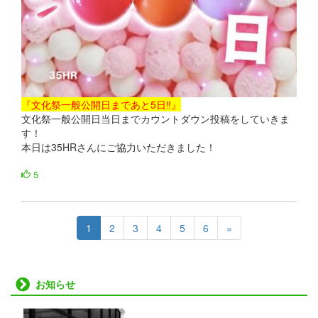
『文化祭一般公開日まであと5日‼』
文化祭一般公開日当日までカウントダウン投稿をしていきま
す！
本日は35HRさんにご協力いただきました！
5
1
2
3
4
5
6
»
お知らせ