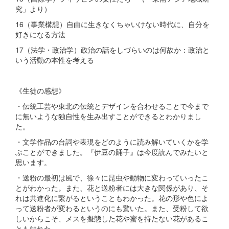
究」より）
16（事業構想）自由に生きなくちゃいけない時代に、自分を
好きになる方法
17（法学・政治学）政治の話をしづらいのは何故か：政治と
いう活動の本性を考える
《生徒の感想》
・伝統工芸や東北の伝統とデザインを合わせることで今まで
に無いような独自性を生み出すことができるとわかりまし
た。
・文学作品の台詞や表現をどのように読み解いていくかを学
ぶことができました。『伊豆の踊子』は今度読んでみたいと
思います。
・送粉の最初は風で、徐々に昆虫や動物に変わっていったこ
とがわかった。また、花と送粉者には大きな関係があり、そ
れは共進化に繋がるということもわかった。花の形や色によ
って送粉者が変わるというのにも驚いた。また、受粉して欲
しいからこそ、メスを擬態した花や蜜を持たない花があるこ
とも知れた。