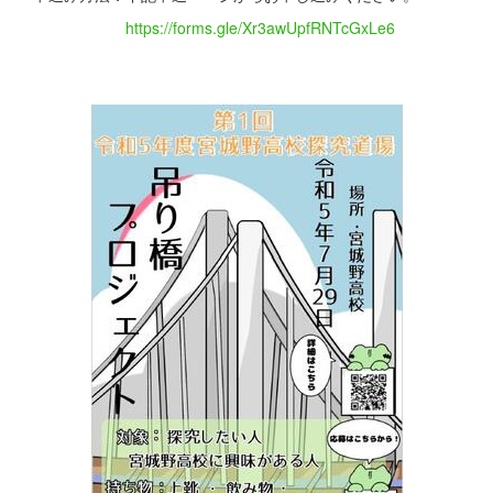
https://forms.gle/Xr3awUpfRNTcGxLe6