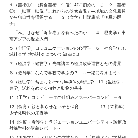
１（芸術①）（舞台芸術・俳優）ACT初めの一歩 ２（芸術
②）（映画・映像「これからの映像表現」―地域の文化風習
から独自性を獲得する ３（文学）川端康成『伊豆の踊
子』
―「私」はなぜ「海苔巻」を食べたのか― ４（歴史学）東
南アジアの歴史入門
５（心理学）コミュニケーションの心理学 ６（社会学）地
域社会学-地域社会について知るには
７（経済学・経営学）先進諸国の経済政策運営とその背景
８（教育学）なんで学校で学ぶの？ ～一緒に考えよう～
９（物理学）ちょっとecoな半導体の物理学 10（生物学・
農学）送粉をめぐる植物と動物の共生
11（工学）コンピュータの仕組みとスーパーコンピュータ
12（保育）親と暮らせない子と保育 13（栄養学）
少子化時代の栄養学
14（医療・看護学）ラジエーションユニバーシティ～診療放
射線学科の講義レポート～
15（国際学）フィリピンの女性たち （「東南アジア地域研